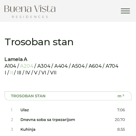
Tog
navi
Trosoban stan
Lamela A
A104 /
A204
/ A304 / A404 / A504 / A604 / A704
I /
II
/ III / IV / V / VI / VII