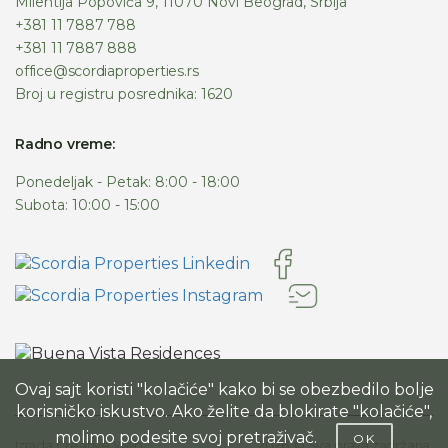
Milentija Popovića 9, 11070 Novi Beograd, Srbija
+381 11 7887 788
+381 11 7887 888
office@scordiaproperties.rs
Broj u registru posrednika: 1620
Radno vreme:
Ponedeljak - Petak: 8:00 - 18:00
Subota: 10:00 - 15:00
Ovaj sajt koristi "kolačiće" kako bi se obezbedilo bolje
korisničko iskustvo. Ako želite da blokirate "kolačiće",
molimo podesite svoj pretraživač.
OK
Izrada Creative Web
2026. © Sva prava zadržana.