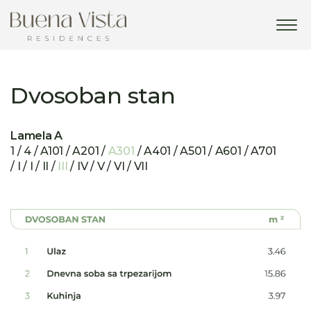
Tog
navi
Dvosoban stan
Lamela A
1 / 4 / A101 / A201 /
A301
/ A401 / A501 / A601 / A701
/ I / I / II /
III
/ IV / V / VI / VII