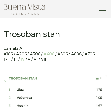
Tog
navi
Trosoban stan
Lamela A
A106 / A206 / A306 /
A406
/ A506 / A606 / A706
I / II / III /
IV
/ V / VI / VII