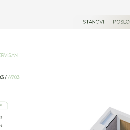
STANOVI
POSLO
ERVISAN
03 /
A703