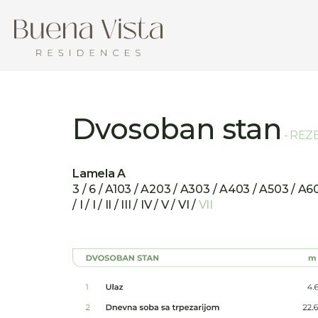
Dvosoban stan
- REZ
Lamela A
3 / 6 / A103 / A203 / A303 / A403 / A503 / A6
/ I / I / II / III / IV / V / VI /
VII