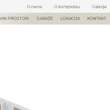
O nama
O kompleksu
Galerija
VNI PROSTORI
GARAŽE
LOKACIJA
KONTAKT