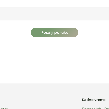
Pošalji poruku
:
Radno vreme:
ntar
Ponedeljak - Pe