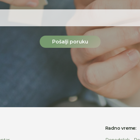
Pošalji poruku
:
Radno vreme:
ntar
Ponedeljak - Pe