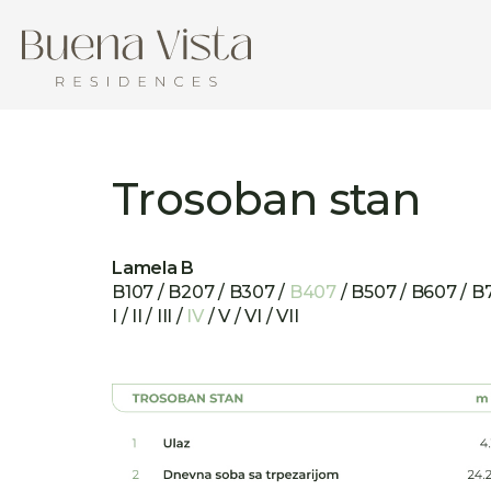
Trosoban stan
Lamela B
B107 / B207 / B307 /
B407
/ B507 / B607 / B
I / II / III /
IV
/ V / VI / VII