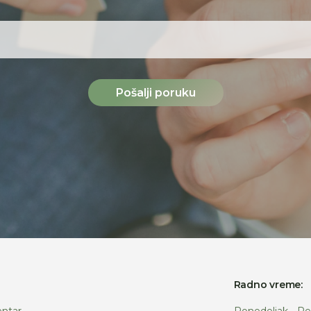
Pošalji poruku
:
Radno vreme:
ntar
Ponedeljak - Pe