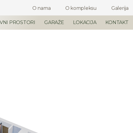
O nama
O kompleksu
Galerija
VNI PROSTORI
GARAŽE
LOKACIJA
KONTAKT