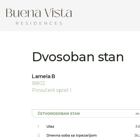
Dvosoban stan
Lamela B
B802
Povučeni sprat I