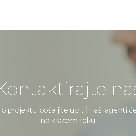
Kontaktirajte na
o projektu pošaljite upit i naši agenti ć
najkraćem roku