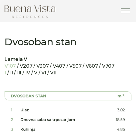
Tog
navi
Dvosoban stan
Lamela V
V107
/ V207 / V307 / V407 / V507 / V607 / V707
I
/ II / III / IV / V / VI / VII